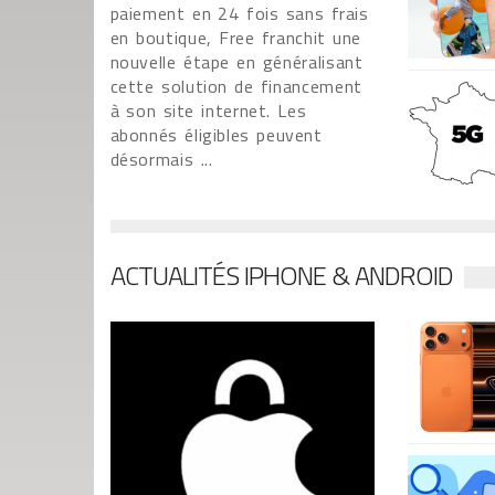
paiement en 24 fois sans frais
en boutique, Free franchit une
nouvelle étape en généralisant
cette solution de financement
à son site internet. Les
abonnés éligibles peuvent
désormais ...
ACTUALITÉS IPHONE & ANDROID