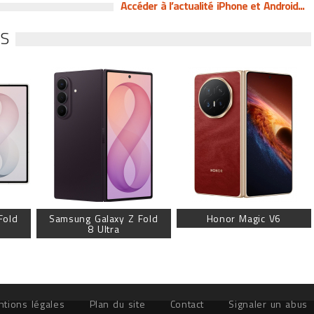
Accéder à l’actualité iPhone et Android...
ES
Fold
Samsung Galaxy Z Fold
Honor Magic V6
8 Ultra
tions légales
Plan du site
Contact
Signaler un abus