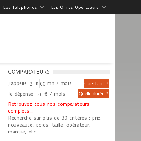
Les Téléphones
Les Offres Opérateurs
COMPARATEURS
J'appelle
h
mn / mois
Samsung entre dans la guerre des lu
Je dépense
€ / mois
Gemini
Retrouvez tous nos comparateurs
En marge de la présentation de ses nouveau
complets...
Galaxy Z Flip 8, Samsung a levé le voile sur
Recherche sur plus de 30 critères : prix,
premières lunettes intelligentes développées
nouveauté, poids, taille, opérateur,
marque, etc....