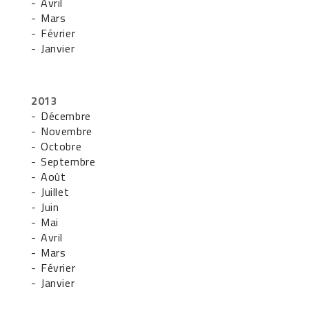
- Avril
- Mars
- Février
- Janvier
2013
- Décembre
- Novembre
- Octobre
- Septembre
- Août
- Juillet
- Juin
- Mai
- Avril
- Mars
- Février
- Janvier