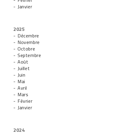
- Février
- Janvier
2025
- Décembre
- Novembre
- Octobre
- Septembre
- Août
- Juillet
- Juin
- Mai
- Avril
- Mars
- Février
- Janvier
2024