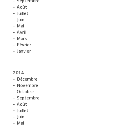
- Septembre
- Août
- Juillet
- Juin
- Mai
- Avril
- Mars
- Février
- Janvier
2014
- Décembre
- Novembre
- Octobre
- Septembre
- Août
- Juillet
- Juin
- Mai