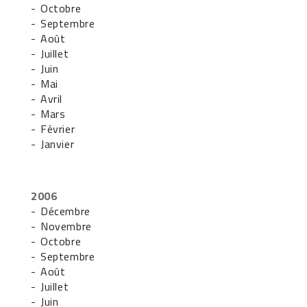
- Octobre
- Septembre
- Août
- Juillet
- Juin
- Mai
- Avril
- Mars
- Février
- Janvier
2006
- Décembre
- Novembre
- Octobre
- Septembre
- Août
- Juillet
- Juin