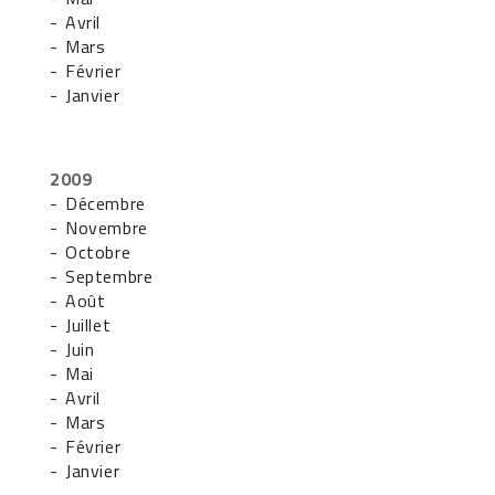
- Avril
- Mars
- Février
- Janvier
2009
- Décembre
- Novembre
- Octobre
- Septembre
- Août
- Juillet
- Juin
- Mai
- Avril
- Mars
- Février
- Janvier