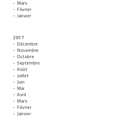
- Mars
- Février
- Janvier
2017
- Décembre
- Novembre
- Octobre
- Septembre
- Août
- Juillet
- Juin
- Mai
- Avril
- Mars
- Février
- Janvier