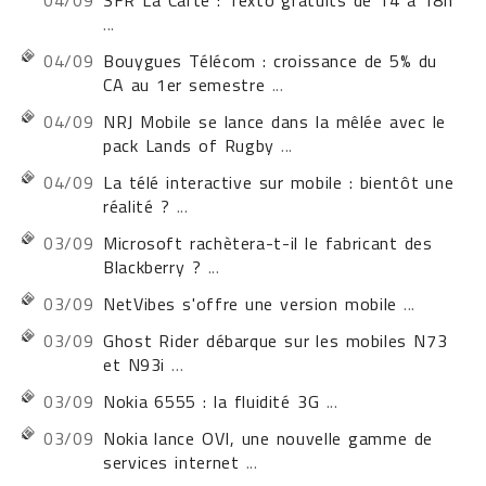
04/09
SFR La Carte : Texto gratuits de 14 à 18h
...
04/09
Bouygues Télécom : croissance de 5% du
CA au 1er semestre
...
04/09
NRJ Mobile se lance dans la mêlée avec le
pack Lands of Rugby
...
04/09
La télé interactive sur mobile : bientôt une
réalité ?
...
03/09
Microsoft rachètera-t-il le fabricant des
Blackberry ?
...
03/09
NetVibes s'offre une version mobile
...
03/09
Ghost Rider débarque sur les mobiles N73
et N93i
...
03/09
Nokia 6555 : la fluidité 3G
...
03/09
Nokia lance OVI, une nouvelle gamme de
services internet
...