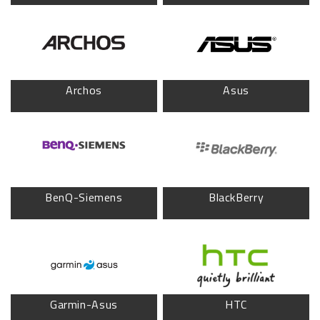
Archos
Asus
BenQ-Siemens
BlackBerry
Garmin-Asus
HTC