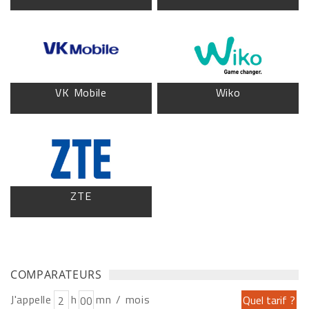
VK Mobile
Wiko
ZTE
COMPARATEURS
J'appelle
h
mn / mois