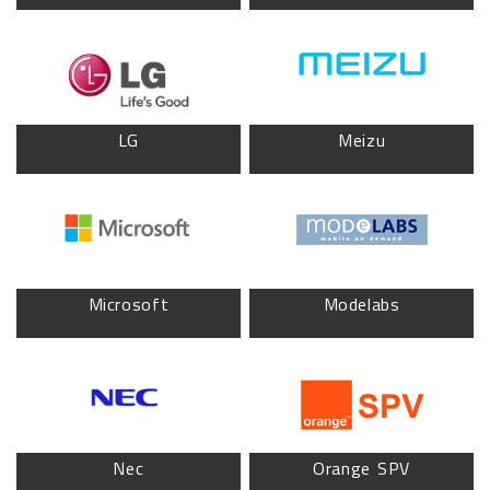
LG
Meizu
Microsoft
Modelabs
Nec
Orange SPV