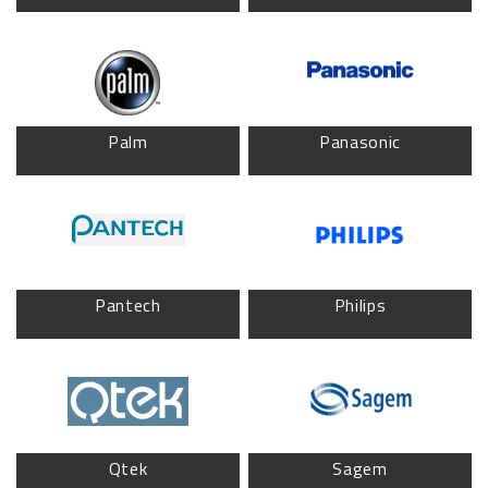
Palm
Panasonic
Pantech
Philips
Qtek
Sagem