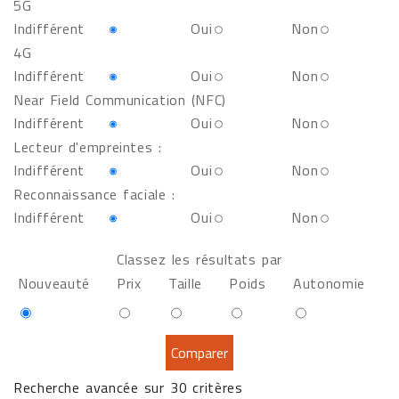
5G
Indifférent
Oui
Non
4G
Indifférent
Oui
Non
Near Field Communication (NFC)
Indifférent
Oui
Non
Lecteur d'empreintes :
Indifférent
Oui
Non
Reconnaissance faciale :
Indifférent
Oui
Non
Classez les résultats par
Nouveauté
Prix
Taille
Poids
Autonomie
Recherche avancée sur 30 critères