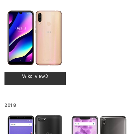
Wiko View3
2018