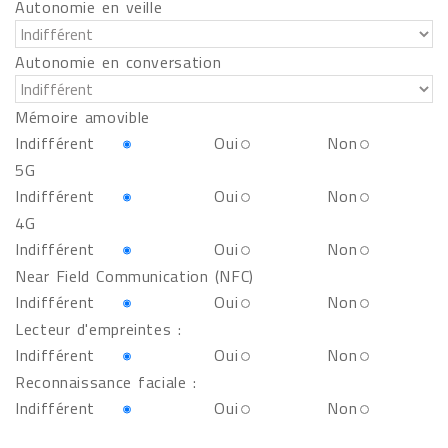
Autonomie en veille
Autonomie en conversation
Mémoire amovible
Indifférent
Oui
Non
5G
Indifférent
Oui
Non
4G
Indifférent
Oui
Non
Near Field Communication (NFC)
Indifférent
Oui
Non
Lecteur d'empreintes :
Indifférent
Oui
Non
Reconnaissance faciale :
Indifférent
Oui
Non