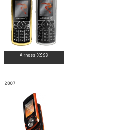
Airness XS99
2007