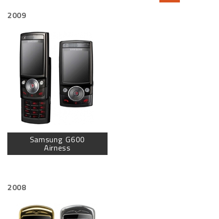
2009
Samsung G600
Airness
2008