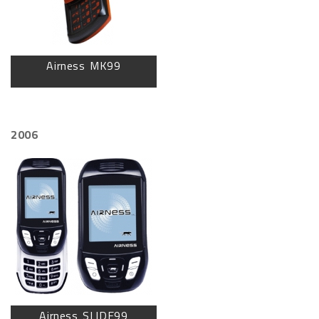
Airness MK99
2006
Airness SLIDE99