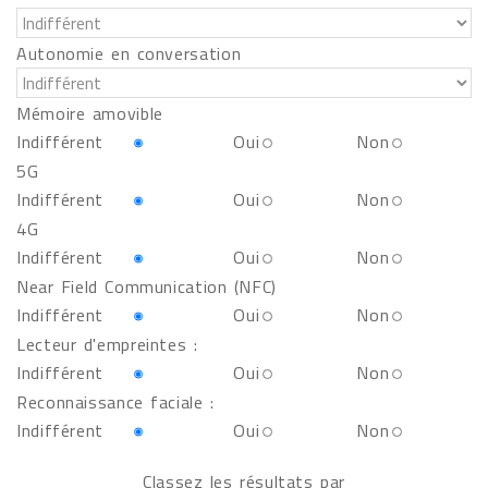
Autonomie en conversation
Mémoire amovible
Indifférent
Oui
Non
5G
Indifférent
Oui
Non
4G
Indifférent
Oui
Non
Near Field Communication (NFC)
Indifférent
Oui
Non
Lecteur d'empreintes :
Indifférent
Oui
Non
Reconnaissance faciale :
Indifférent
Oui
Non
Classez les résultats par