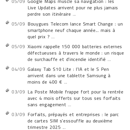
05/09
Google Maps muscle sa navigation : les
Live Updates arrivent pour ne plus jamais
perdre son itinéraire
...
05/09
Bouygues Telecom lance Smart Change : un
smartphone neuf chaque année... mais à
quel prix ?
...
05/09
Xiaomi rappelle 150 000 batteries externes
défectueuses à travers le monde : un risque
de surchauffe et d'incendie identifié
...
04/09
Galaxy Tab S10 Lite : l'IA et le S Pen
arrivent dans une tablette Samsung à
moins de 400 €
...
03/09
La Poste Mobile frappe fort pour la rentrée
avec 4 mois offerts sur tous ses forfaits
sans engagement
...
03/09
Forfaits, prépayés et entreprises : le parc
de cartes SIM s'essouffle au deuxième
trimestre 2025
...