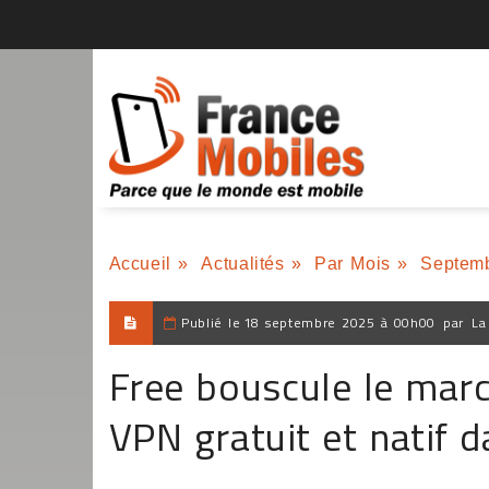
Accueil
»
Actualités
»
Par Mois
»
Septem
Publié le
18 septembre 2025 à 00h00
par
La
Free bouscule le marc
VPN gratuit et natif 