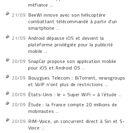
méfiance
...
21/09
BeeWi innove avec son hélicoptère
combattant télécommandé à partir d'un
smartphone
...
21/09
Android dépasse iOS et devient la
plateforme privilégiée pour la publicité
mobile
...
20/09
SnapCar propose son application mobile
pour iOS et Android OS
...
20/09
Bouygues Telecom : BiTorrent, newsgroups
et VoIP n'ont plus de restrictions
...
20/09
États-Unis : le « Super WiFi » à l’étude
...
20/09
Étude : la France compte 20 millions de
mobinautes
...
20/09
RIM-Voice, un concurrent direct à Siri et S-
Voice
...