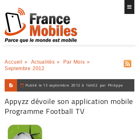
Accueil
»
Actualités
»
Par Mois
»
Septembre 2012
Publié le
13 septembre 2012 à 14h02
par
Philippe
Appyzz dévoile son application mobile
Programme Football TV