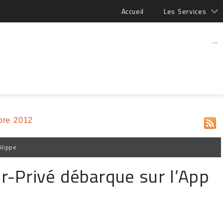
Accueil
Les Services
...
bre 2012
ilippe
ur-Privé débarque sur l’App