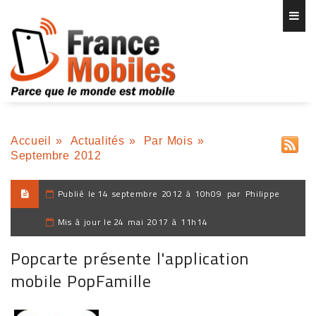
Accueil
»
Actualités
»
Par Mois
»
Septembre 2012
Publié le
14 septembre 2012 à 10h09
par
Philippe
Mis à jour le
24 mai 2017 à 11h14
Popcarte présente l'application
mobile PopFamille