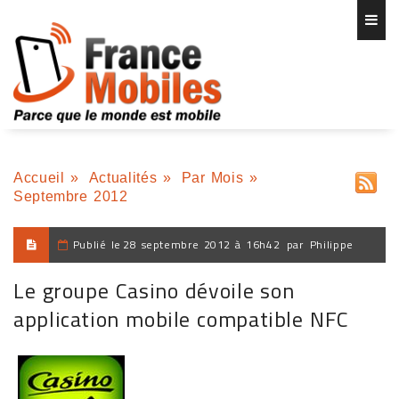
Accueil
»
Actualités
»
Par Mois
»
Septembre 2012
Publié le
28 septembre 2012 à 16h42
par
Philippe
Le groupe Casino dévoile son
application mobile compatible NFC