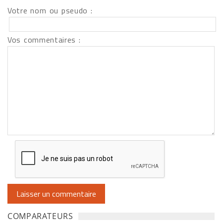
Votre nom ou pseudo :
Vos commentaires :
COMPARATEURS