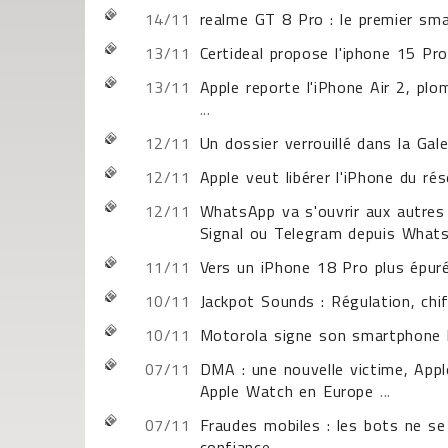
14/11
realme GT 8 Pro : le premier sm
13/11
Certideal propose l'iphone 15 Pr
13/11
Apple reporte l'iPhone Air 2, pl
...
12/11
Un dossier verrouillé dans la Ga
12/11
Apple veut libérer l'iPhone du ré
12/11
WhatsApp va s'ouvrir aux autres
Signal ou Telegram depuis Wha
11/11
Vers un iPhone 18 Pro plus épur
10/11
Jackpot Sounds : Régulation, chi
10/11
Motorola signe son smartphone le
07/11
DMA : une nouvelle victime, Appl
Apple Watch en Europe
...
07/11
Fraudes mobiles : les bots ne se
confiance
...