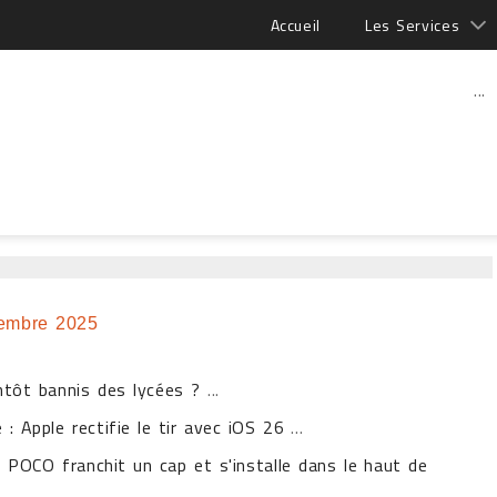
Accueil
Les Services
...
embre 2025
ntôt bannis des lycées ?
...
: Apple rectifie le tir avec iOS 26
...
POCO franchit un cap et s'installe dans le haut de