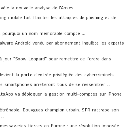
vèle la nouvelle analyse de l'Anses
...
ping mobile fait flamber les attaques de phishing et de
e : pourquoi un nom mémorable compte
...
lware Android vendu par abonnement inquiète les experts
à jour "Snow Leopard" pour remettre de l'ordre dans
evient la porte d'entrée privilégiée des cybercriminels
...
les smartphones arrêteront tous de se ressembler
...
tsApp va débloquer la gestion multi-comptes sur iPhone
détrônable, Bouygues champion urbain, SFR rattrape son
...
essageries tierces en Europe : une révolution imposée