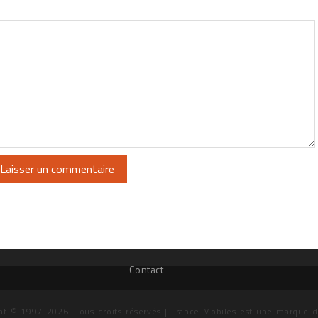
Contact
ht © 1997-2026. Tous droits réservés | France Mobiles est une marque 