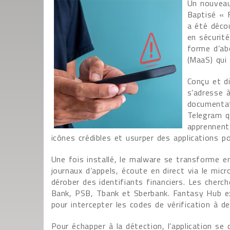
Un nouveau 
Baptisé « 
a été décou
en sécurité
forme d’ab
(MaaS) qui
Conçu et d
s’adresse à
documentat
Telegram q
apprennent
icônes crédibles et usurper des applications p
Une fois installé, le malware se transforme en
journaux d’appels, écoute en direct via le mic
dérober des identifiants financiers. Les che
Bank, PSB, Tbank et Sberbank. Fantasy Hub ex
pour intercepter les codes de vérification à d
Pour échapper à la détection, l’application se