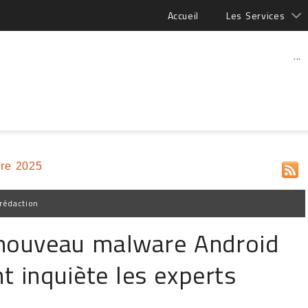
Accueil
Les Services
...
re 2025
rédaction
 nouveau malware Android
 inquiète les experts