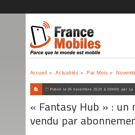
Accueil
»
Actualités
»
Par Mois
»
Novemb
Publié le
26 novembre 2025 à 00h00
par
La 
« Fantasy Hub » : un
vendu par abonnement