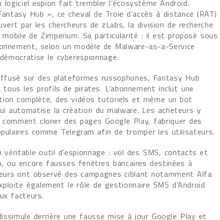
logiciel espion fait trembler l’écosystème Android.
Fantasy Hub », ce cheval de Troie d’accès à distance (RAT)
vert par les chercheurs de zLabs, la division de recherche
 mobile de Zimperium. Sa particularité : il est proposé sous
onnement, selon un modèle de Malware-as-a-Service
 démocratise le cyberespionnage.
iffusé sur des plateformes russophones, Fantasy Hub
 tous les profils de pirates. L’abonnement inclut une
ion complète, des vidéos tutoriels et même un bot
ui automatise la création du malware. Les acheteurs y
 comment cloner des pages Google Play, fabriquer des
opulaires comme Telegram afin de tromper les utilisateurs.
 véritable outil d’espionnage : vol des SMS, contacts et
ro, ou encore fausses fenêtres bancaires destinées à
rcheurs ont observé des campagnes ciblant notamment Alfa
ploite également le rôle de gestionnaire SMS d’Android
eux facteurs.
 dissimule derrière une fausse mise à jour Google Play et