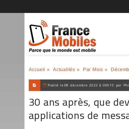
Accueil
»
Actualités
»
Par Mois
»
Décemb
Publié le
08 décembre 2022 à 00h15
par
Phi
30 ans après, que dev
applications de messa