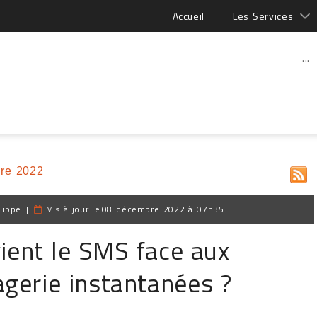
Accueil
Les Services
...
re 2022
lippe
|
Mis à jour le
08 décembre 2022 à 07h35
ient le SMS face aux
gerie instantanées ?