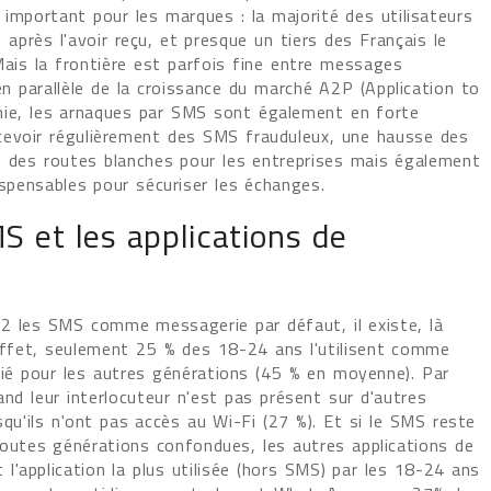
mportant pour les marques : la majorité des utilisateurs
après l'avoir reçu, et presque un tiers des Français le
ais la frontière est parfois fine entre messages
 parallèle de la croissance du marché A2P (Application to
mie, les arnaques par SMS sont également en forte
cevoir régulièrement des SMS frauduleux, une hausse des
ce des routes blanches pour les entreprises mais également
ispensables pour sécuriser les échanges.
MS et les applications de
22 les SMS comme messagerie par défaut, il existe, là
 effet, seulement 25 % des 18-24 ans l'utilisent comme
ié pour les autres générations (45 % en moyenne). Par
and leur interlocuteur n'est pas présent sur d'autres
squ'ils n'ont pas accès au Wi-Fi (27 %). Et si le SMS reste
 toutes générations confondues, les autres applications de
'application la plus utilisée (hors SMS) par les 18-24 ans