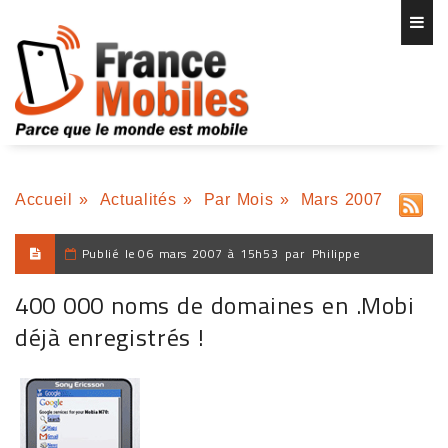
Accueil
»
Actualités
»
Par Mois
»
Mars 2007
Publié le
06 mars 2007 à 15h53
par
Philippe
400 000 noms de domaines en .Mobi
déjà enregistrés !