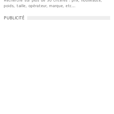
Recherche sur plus de 30 critères : prix, nouveauté,
poids, taille, opérateur, marque, etc....
PUBLICITÉ