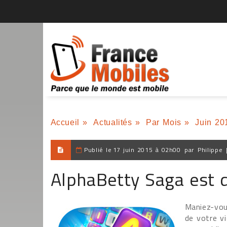
Accueil
»
Actualités
»
Par Mois
»
Juin 20
Publié le
17 juin 2015 à 02h00
par
Philippe
AlphaBetty Saga est d
Maniez-vou
de votre v