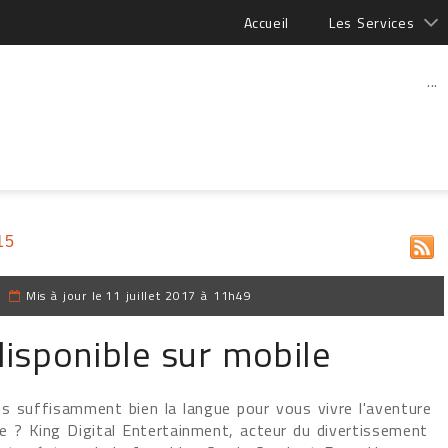
Accueil
Les Services
...
15
|
Mis à jour le
11 juillet 2017 à 11h49
isponible sur mobile
s suffisamment bien la langue pour vous vivre l'aventure
ie ? King Digital Entertainment, acteur du divertissement