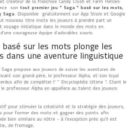
 et créateur de la franchise Candy Crush et Farm Heroes
once son
tout premier jeu " Saga " basé sur les mots,
y Saga
. Disponible gratuitement sur App Store et Google
ut nouveau titre invite les joueurs à prendre part un
t voyage initiatique dans le monde des mots en
d'une courageuse équipe d'adorables souris.
 basé sur les mots plonge les
s dans une aventure linguistique
 Saga propose aux joueurs de suivre les aventures de
ivant son grand-père, le professeur Alpha, et son loyal
rdus afin de compléter l' " Encyclopédie Ultime ". Etant le
le professeur Alpha en appellera au talent des joueurs
f pour stimuler la créativité et la stratégie des joueurs,
lles pour former des mots et gagner des points afin
e bien similaire au nôtre - à l'exception près qu'il est
tie, de fromage.