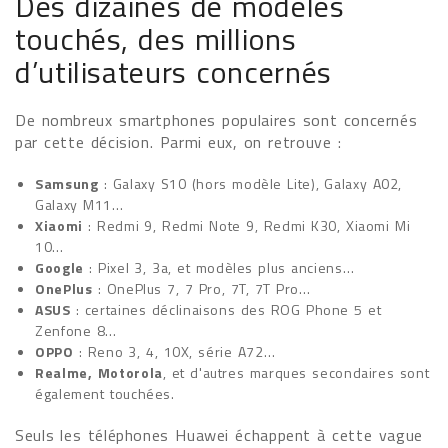
Des dizaines de modèles
touchés, des millions
d’utilisateurs concernés
De nombreux smartphones populaires sont concernés
par cette décision. Parmi eux, on retrouve :
Samsung
: Galaxy S10 (hors modèle Lite), Galaxy A02,
Galaxy M11…
Xiaomi
: Redmi 9, Redmi Note 9, Redmi K30, Xiaomi Mi
10…
Google
: Pixel 3, 3a, et modèles plus anciens…
OnePlus
: OnePlus 7, 7 Pro, 7T, 7T Pro…
ASUS
: certaines déclinaisons des ROG Phone 5 et
Zenfone 8…
OPPO
: Reno 3, 4, 10X, série A72…
Realme, Motorola
, et d'autres marques secondaires sont
également touchées.
Seuls les téléphones Huawei échappent à cette vague