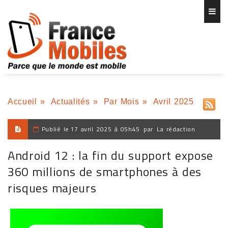
Accueil
»
Actualités
»
Par Mois
»
Avril 2025
Publié le
17 avril 2025 à 05h45
par
La rédaction
Android 12 : la fin du support expose
360 millions de smartphones à des
risques majeurs