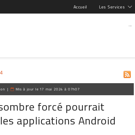
Accueil
Les Services
...
24
ion
|
Mis à jour le
17 mai 2024 à 07h07
sombre forcé pourrait
les applications Android