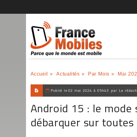
Accueil
»
Actualités
»
Par Mois
»
Mai 20
Publié le
02 mai 2024 à 05h43
par
La rédact
Android 15 : le mode 
débarquer sur toutes 