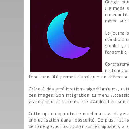
Google pou
: le mode 
nouveauté 
même sur l
Le journal
d'Android 
sombre", qu
l'ensemble 
Contrairem
ne fonction
fonctionnalité permet d'appliquer un thème so
Grâce à des améliorations algorithmiques, cett
des images. Son intégration au menu Accessibi
grand public et la confiance d'Android en son e
Cette option apporte de nombreux avantages car
une utilisation dans l'obscurité. De plus, l'u
de l'énergie, en particulier sur les appareils à