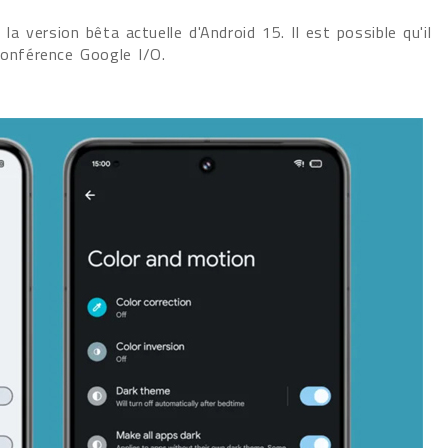
 version bêta actuelle d'Android 15. Il est possible qu'il
conférence Google I/O.