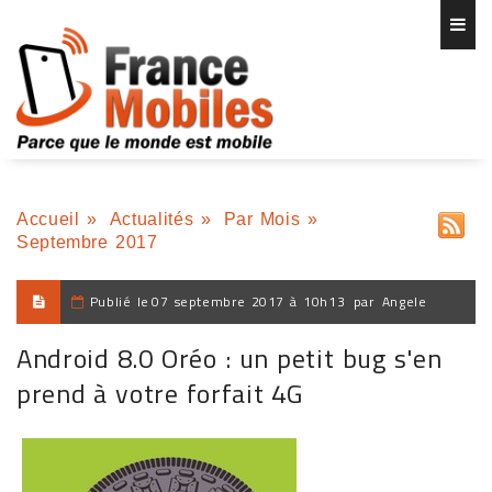
Accueil
»
Actualités
»
Par Mois
»
Septembre 2017
Publié le
07 septembre 2017 à 10h13
par
Angele
Android 8.0 Oréo : un petit bug s'en
prend à votre forfait 4G