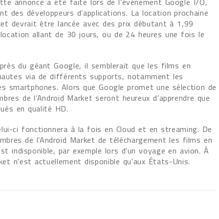
ette annonce a été faite lors de l’événement Google I/O,
t des développeurs d’applications. La location prochaine
ket devrait être lancée avec des prix débutant à 1,99
 location allant de 30 jours, ou de 24 heures une fois le
uprès du géant Google, il semblerait que les films en
rnautes via de différents supports, notamment les
 les smartphones. Alors que Google promet une sélection de
membres de l’Android Market seront heureux d’apprendre que
oués en qualité HD.
ui-ci fonctionnera à la fois en Cloud et en streaming. De
bres de l’Android Market de téléchargement les films en
st indisponible, par exemple lors d’un voyage en avion. À
ket n'est actuellement disponible qu'aux États-Unis.