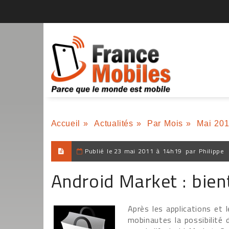
Accueil
»
Actualités
»
Par Mois
»
Mai 20
Publié le
23 mai 2011 à 14h19
par
Philippe
Android Market : bien
Après les applications et 
mobinautes la possibilité d