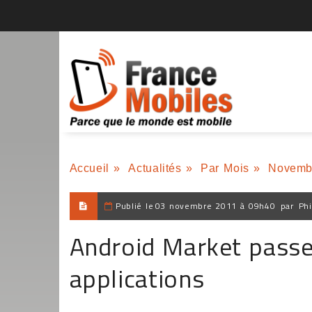
Accueil
»
Actualités
»
Par Mois
»
Novemb
Publié le
03 novembre 2011 à 09h40
par
Phi
Android Market passe
applications