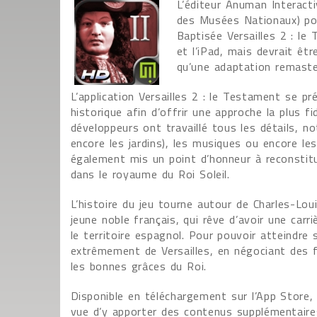
L’éditeur Anuman Interact
des Musées Nationaux) pour
Baptisée Versailles 2 : le
et l’iPad, mais devrait êt
qu’une adaptation remaste
L’application Versailles 2 : le Testament se 
historique afin d’offrir une approche la plus f
développeurs ont travaillé tous les détails, 
encore les jardins), les musiques ou encore l
également mis un point d’honneur à reconstitu
dans le royaume du Roi Soleil.
L’histoire du jeu tourne autour de Charles-Loui
jeune noble français, qui rêve d’avoir une carr
le territoire espagnol. Pour pouvoir atteindre 
extrêmement de Versailles, en négociant des f
les bonnes grâces du Roi.
Disponible en téléchargement sur l’App Store, l
vue d’y apporter des contenus supplémentaire