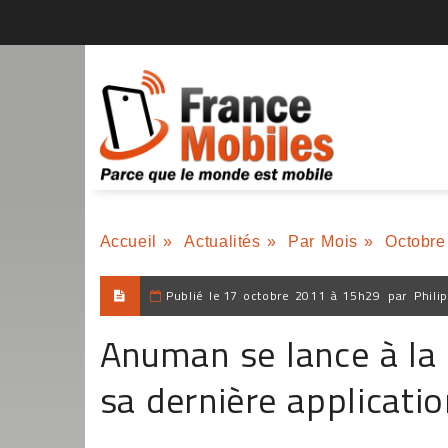
Accueil
»
Actualités
»
Par Mois
»
Octobre
Publié le
17 octobre 2011 à 15h29
par
Phili
Anuman se lance à la 
sa dernière applicati