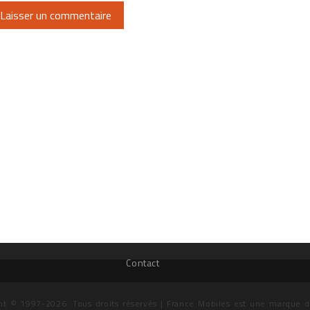
Contact
ht © 1997-2026. Tous droits réservés | France Mobiles est une marque 