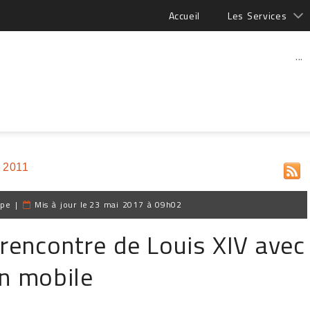
Accueil
Les Services
...
 2011
ppe
|
Mis à jour le
23 mai 2017 à 09h02
rencontre de Louis XIV avec
on mobile