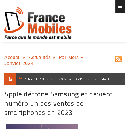
Accueil
»
Actualités
»
Par Mois
»
Janvier 2024
Publié le
18 janvier 2024 à 00h15
par
La rédaction
Apple détrône Samsung et devient
numéro un des ventes de
smartphones en 2023