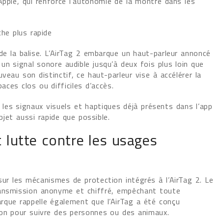
Apple, qui renforce l’autonomie de la montre dans les
he plus rapide
de la balise. L’AirTag 2 embarque un haut-parleur annoncé
n signal sonore audible jusqu’à deux fois plus loin que
veau son distinctif, ce haut-parleur vise à accélérer la
ces clos ou difficiles d’accès.
les signaux visuels et haptiques déjà présents dans l’app
bjet aussi rapide que possible.
t lutte contre les usages
ur les mécanismes de protection intégrés à l’AirTag 2. Le
ransmission anonyme et chiffré, empêchant toute
marque rappelle également que l’AirTag a été conçu
non pour suivre des personnes ou des animaux.