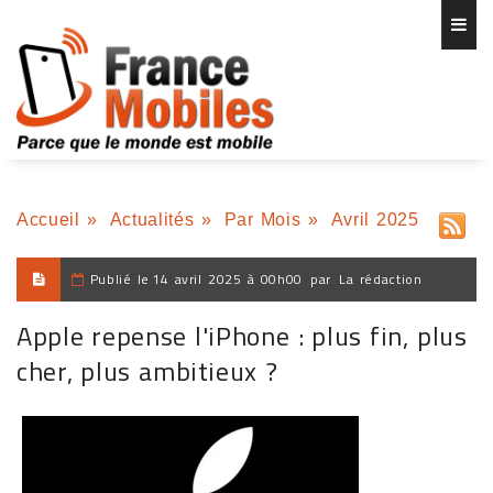
Accueil
»
Actualités
»
Par Mois
»
Avril 2025
Publié le
14 avril 2025 à 00h00
par
La rédaction
Apple repense l'iPhone : plus fin, plus
cher, plus ambitieux ?