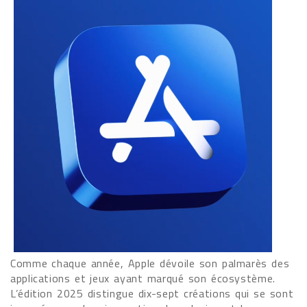
Comme chaque année, Apple dévoile son palmarès des
applications et jeux ayant marqué son écosystème.
L’édition 2025 distingue dix-sept créations qui se sont