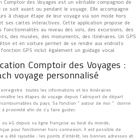
ion Comptoir des Voyages est un véritable compagnon de
 ce soit avant ou pendant le voyage. Elle accompagne
urs à chaque étape de leur voyage via son mode hors
t ses cartes interactives. Cette application propose de
 fonctionnalités au niveau des vols, des excursions, des
ts, des musées, des monuments, des itinéraires. Un GPS
éton et en voiture permet de se rendre aux endroits
a fonction GPS inclut également un guidage vocal.
ication Comptoir des Voyages :
ach voyage personnalisé
n enregistre toutes les informations et les itinéraires
onnaître les étapes du voyage depuis l'aéroport de départ
 incontournables du pays. Sa fonction " autour de moi " donne
 à proximité afin de s'y faire guider.
G ou 4G depuis sa ligne française au bout du monde,
onçue pour fonctionner hors-connexion. Il est possible de
e a été rajoutée : les points d'intérêt, les bonnes adresses et