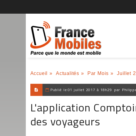
Accueil
»
Actualités
»
Par Mois
»
Juillet 
Publié le
01 juillet 2017 à 18h29
par
Philipp
L'application Comptoir
des voyageurs