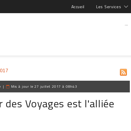
Accueil
Les Services
...
2017
e
|
Mis à jour le
27 juillet 2017 à 08h43
 des Voyages est l'alliée