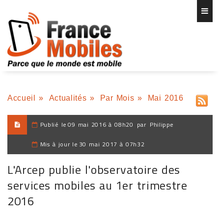
Accueil
»
Actualités
»
Par Mois
»
Mai 2016
Publié le
09 mai 2016 à 08h20
par
Philippe
Mis à jour le
30 mai 2017 à 07h32
L'Arcep publie l'observatoire des
services mobiles au 1er trimestre
2016