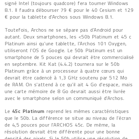
signé Intel (toujours quadcore) fera tourner Windows
8.1. Il faudra débourser 79 € pour le 40 Cesium et 129
€ pour la tablette d'Archos sous Windows 8.1.
Toutefois, Archos ne se sépare pas d'Android pour
autant. Deux smartphones, les <50b Platinum et 45 c
Platinum ainsi qu'une tablette, l'Archos 101 Oxygen,
utiliseront l'OS de Google. Le 50b Platinum est un
smartphone de 5 pouces qui devrait être commercialisé
en septembre. Kit Kat (4.4.2) tournera sur le 50b
Platinum grâce à un processeur à quatre cœurs qui
devrait être cadencé à 1,3 GHz soutenu par 512 Mo
de RAM. On s'attend à ce qu'il ait 4 Go d'espace, mais
une carte mémoire de 8 Go devrait aussi être livrée
avec le smartphone selon un communiqué d'Archos.
Le
45c Platinum
reprend les mêmes caractéristiques
que le 50b. La différence se situe au niveau de l'écran
de 4,5 pouces pour l'ARCHOS 45c. De même, la
résolution devrait être différente pour une bonne
densité des pixels. Si le 50b utilise une résolution de