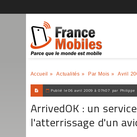
Accueil
»
Actualités
»
Par Mois
»
Avril 2
Publié le
06 avril 2009 à 07h07
par
Philippe
ArrivedOK : un servic
l'atterrissage d'un av