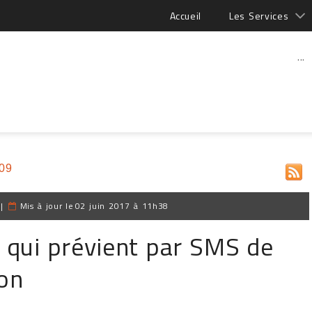
Accueil
Les Services
...
009
|
Mis à jour le
02 juin 2017 à 11h38
e qui prévient par SMS de
ion