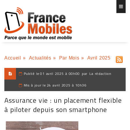
Accueil
»
Actualités
»
Par Mois
»
Avril 2025
Publié le
01 avril 2025 à 00h00
par
La rédaction
Mis à jour le
24 avril 2025 à 10h36
Assurance vie : un placement flexible
à piloter depuis son smartphone