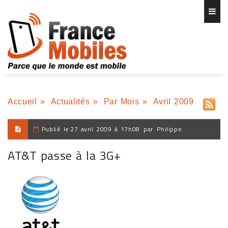
Accueil
»
Actualités
»
Par Mois
»
Avril 2009
Publié le
27 avril 2009 à 17h08
par
Philippe
AT&T passe à la 3G+