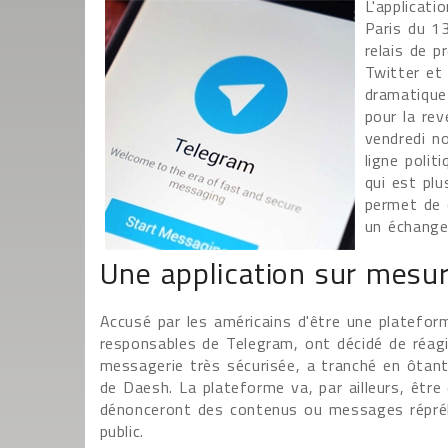
L'applicati
Paris du 1
relais de 
Twitter et 
dramatique
pour la rev
vendredi no
ligne polit
qui est plu
permet de 
un échange
Une application sur mesur
Accusé par les américains d'être une plateform
responsables de Telegram, ont décidé de réagir
messagerie très sécurisée, a tranché en ôtan
de Daesh. La plateforme va, par ailleurs, êtr
dénonceront des contenus ou messages répréhe
public.