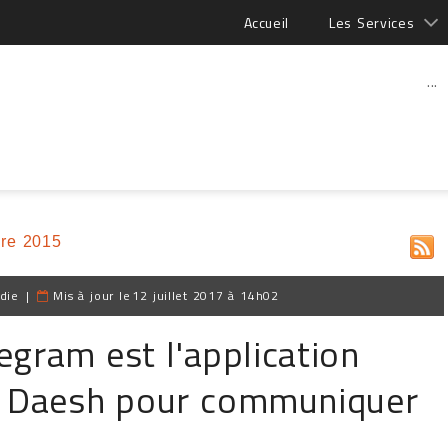
Accueil
Les Services
...
re 2015
die
|
Mis à jour le
12 juillet 2017 à 14h02
legram est l'application
ar Daesh pour communiquer