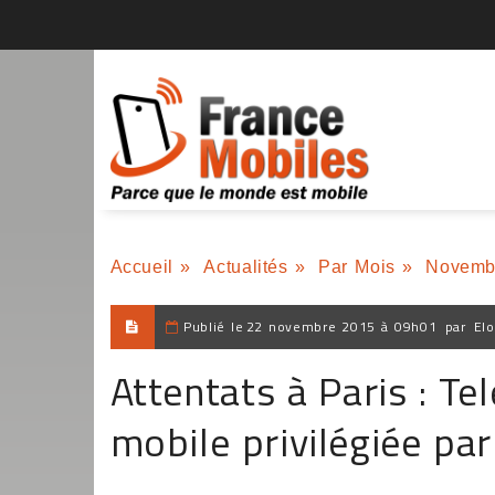
Accueil
»
Actualités
»
Par Mois
»
Novemb
Publié le
22 novembre 2015 à 09h01
par
Elo
Attentats à Paris : Te
mobile privilégiée p