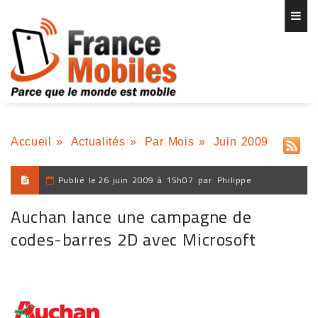
Accueil
»
Actualités
»
Par Mois
»
Juin 2009
Publié le
26 juin 2009 à 15h07
par
Philippe
Auchan lance une campagne de
codes-barres 2D avec Microsoft