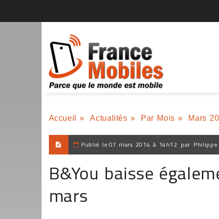
Accueil
»
Actualités
»
Par Mois
»
Mars 2
Publié le
07 mars 2014 à 14h12
par
Philippe
B&You baisse égaleme
mars