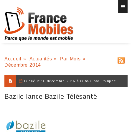
Accueil
»
Actualités
»
Par Mois
»
Décembre 2014
Publié le
16 décembre 2014 à 08h47
par
Philippe
Bazile lance Bazile Télésanté