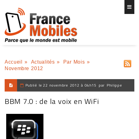
Accueil
»
Actualités
»
Par Mois
»
Novembre 2012
Publié le
22 novembre 2012 à 04h15
par
Philippe
BBM 7.0 : de la voix en WiFi