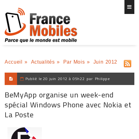
Accueil
»
Actualités
»
Par Mois
»
Juin 2012
Publié le
20 juin 2012 à 05h22
par
Philippe
BeMyApp organise un week-end
spécial Windows Phone avec Nokia et
La Poste