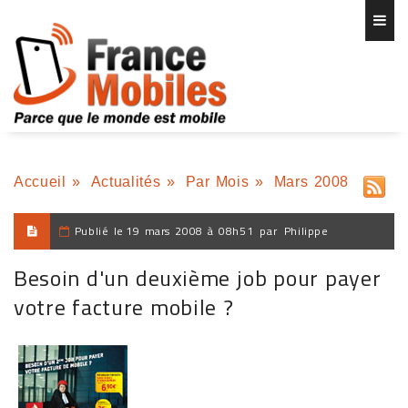
Accueil
»
Actualités
»
Par Mois
»
Mars 2008
Publié le
19 mars 2008 à 08h51
par
Philippe
Besoin d'un deuxième job pour payer
votre facture mobile ?