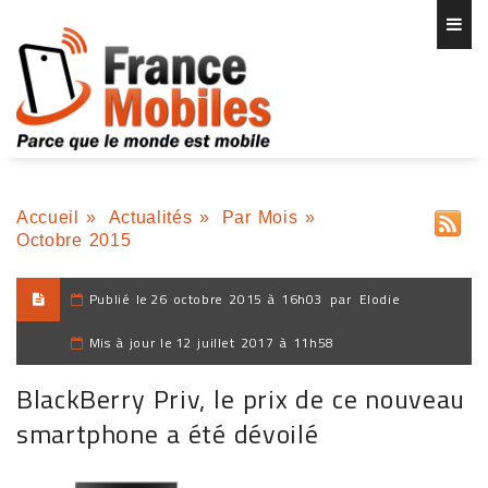
Accueil
»
Actualités
»
Par Mois
»
Octobre 2015
Publié le
26 octobre 2015 à 16h03
par
Elodie
Mis à jour le
12 juillet 2017 à 11h58
BlackBerry Priv, le prix de ce nouveau
smartphone a été dévoilé