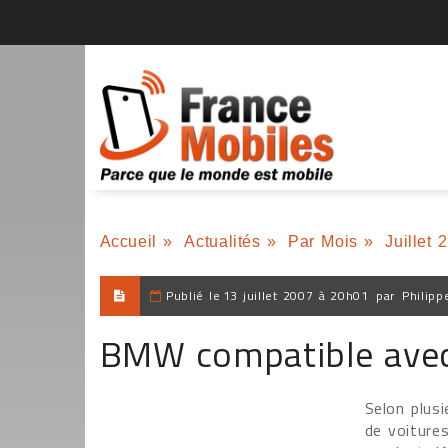
Accueil
»
Actualités
»
Par Mois
»
Juillet 
Publié le
13 juillet 2007 à 20h01
par
Philipp
BMW compatible avec 
Selon plus
de voiture