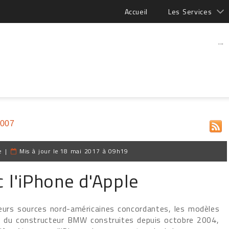
Accueil
Les Services
...
2007
e
|
Mis à jour le
18 mai 2017 à 09h19
l'iPhone d'Apple
ieurs sources nord-américaines concordantes, les modèles
s du constructeur BMW construites depuis octobre 2004,