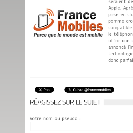
seraient dé
Apple. Aprè
prise en ch
pomme croq
compatible
le télépho
offrir une 
annoncé l'i
technologi
donc parfa
RÉAGISSEZ SUR LE SUJET
Votre nom ou pseudo :