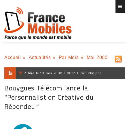
Accueil
»
Actualités
»
Par Mois
»
Mai 2000
Publié le
18 mai 2000 à 00h13
par
Philippe
Bouygues Télécom lance la
"Personnalistion Créative du
Répondeur"