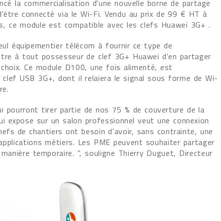
é la commercialisation d'une nouvelle borne de partage
d'être connecté via le Wi-Fi. Vendu au prix de 99 € HT à
es, ce module est compatible avec les clefs Huawei 3G+ .
eul équipementier télécom à fournir ce type de
ttre à tout possesseur de clef 3G+ Huawei d'en partager
n choix. Ce module D100, une fois alimenté, est
clef USB 3G+, dont il relaiera le signal sous forme de Wi-
re.
 pourront tirer partie de nos 75 % de couverture de la
 qui expose sur un salon professionnel veut une connexion
efs de chantiers ont besoin d'avoir, sans contrainte, une
applications métiers. Les PME peuvent souhaiter partager
 manière temporaire. ", souligne Thierry Duguet, Directeur