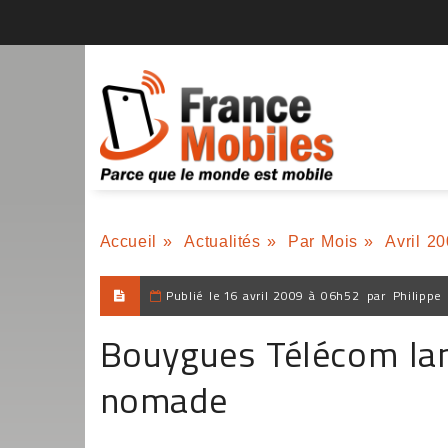
Accueil
»
Actualités
»
Par Mois
»
Avril 2
Publié le
16 avril 2009 à 06h52
par
Philippe
Bouygues Télécom lan
nomade