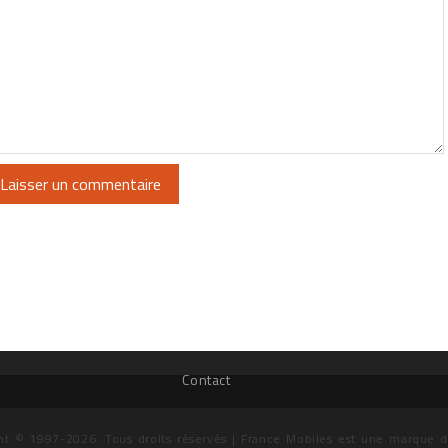
Contact
ht © 1997-2026. Tous droits réservés | France Mobiles est une marque 