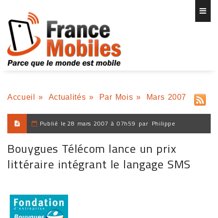
Accueil
»
Actualités
»
Par Mois
»
Mars 2007
Publié le
28 mars 2007 à 07h59
par
Philippe
Bouygues Télécom lance un prix
littéraire intégrant le langage SMS