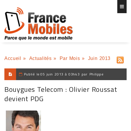
Accueil
»
Actualités
»
Par Mois
»
Juin 2013
Publié le
05 juin 2013 à 03h43
par
Philippe
Bouygues Telecom : Olivier Roussat
devient PDG