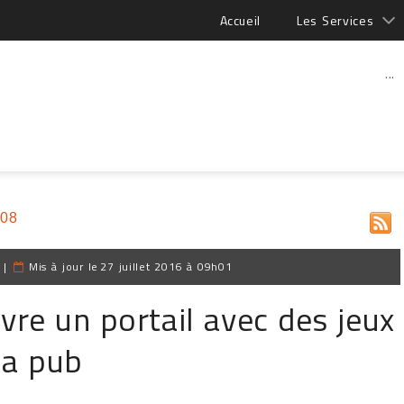
Accueil
Les Services
...
008
|
Mis à jour le
27 juillet 2016 à 09h01
re un portail avec des jeux
la pub