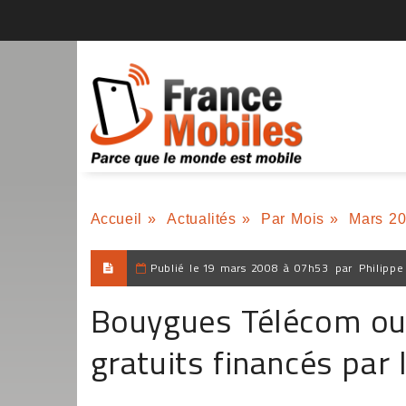
Accueil
»
Actualités
»
Par Mois
»
Mars 2
Publié le
19 mars 2008 à 07h53
par
Philippe
Bouygues Télécom ouv
gratuits financés par 